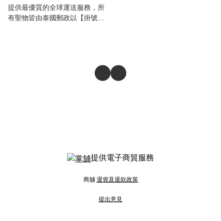
提供最優質的全球運送服務，所
有聖物皆由泰國郵政以【掛號空
運】方式送出，【運費全免】，
讓世界各地的顧客都能直接得到
泰國正宗佛牌聖物的加持✨
提供電子商貿服務
商舖
退貨及退款政策
提出意見