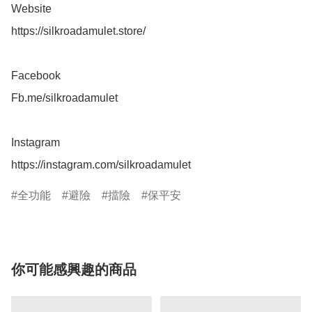
Website 

https://silkroadamulet.store/

Facebook 

Fb.me/silkroadamulet

Instagram 

https://instagram.com/silkroadamulet
全功能
避險
擋險
保平安
你可能感興趣的商品