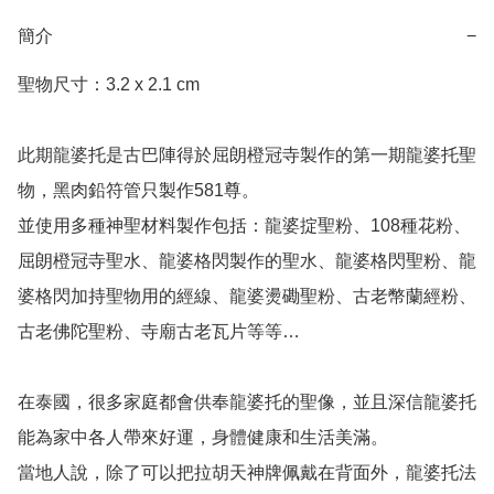
簡介
−
聖物尺寸：3.2 x 2.1 cm

此期龍婆托是古巴陣得於屈朗橙冠寺製作的第一期龍婆托聖
物，黑肉鉛符管只製作581尊。

並使用多種神聖材料製作包括：龍婆掟聖粉、108種花粉、
屈朗橙冠寺聖水、龍婆格閃製作的聖水、龍婆格閃聖粉、龍
婆格閃加持聖物用的經線、龍婆燙磡聖粉、古老幣蘭經粉、
古老佛陀聖粉、寺廟古老瓦片等等…

在泰國，很多家庭都會供奉龍婆托的聖像，並且深信龍婆托
能為家中各人帶來好運，身體健康和生活美滿。

當地人說，除了可以把拉胡天神牌佩戴在背面外，龍婆托法