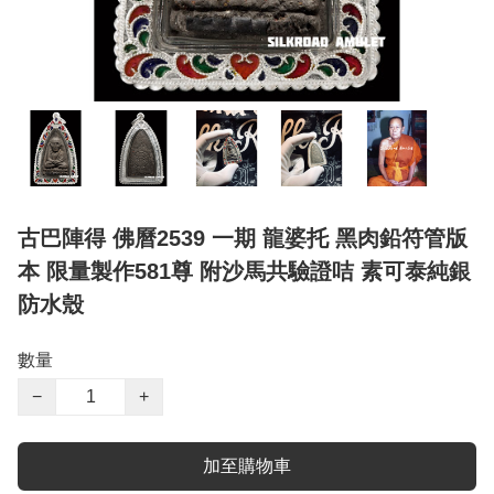
古巴陣得 佛曆2539 一期 龍婆托 黑肉鉛符管版
本 限量製作581尊 附沙馬共驗證咭 素可泰純銀
防水殼
數量
−
+
加至購物車