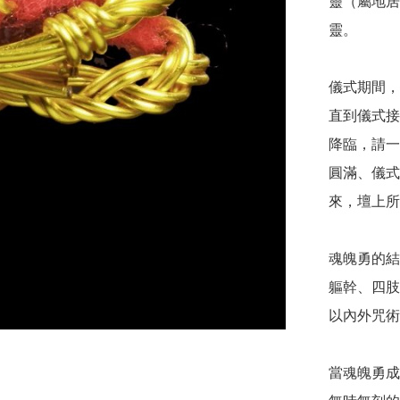
靈（屬地居
靈。

儀式期間，
直到儀式接
降臨，請一
圓滿、儀式
來，壇上所
魂魄勇的結
軀幹、四肢
以內外咒術
當魂魄勇成