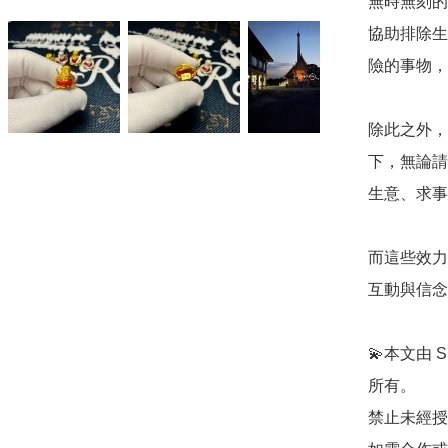
無時無刻的
協助排除生
險的事物，
除此之外，
下，無論請
生意、求事
而這些效力
互動與信念
💫本文由 S
所有。

禁止未經授