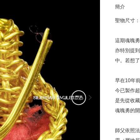
簡介
聖物尺寸：1.6
這期魂魄勇
亦特別提到
中。若想了
早在10年
今已製作超
是先從收藏
魂魄勇的開
師父依照法