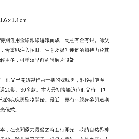
−
 x 1.4 cm

特別選用金線銀線編織而成，寓意有金有銀。師父
，會重點注入招財、生意及提升運氣的加持力於其
解更多，可重溫早前的講解片段🎬

前，師父已開始製作第一期的魂魄勇，粗略計算至
過20期、30多款。本人最初接觸這位師父時，也
他的魂魄勇聖物開始。最近，更有幸親身參與這期
光儀式。

本，在夜間靈力最盛之時進行開光，恭請自然界神