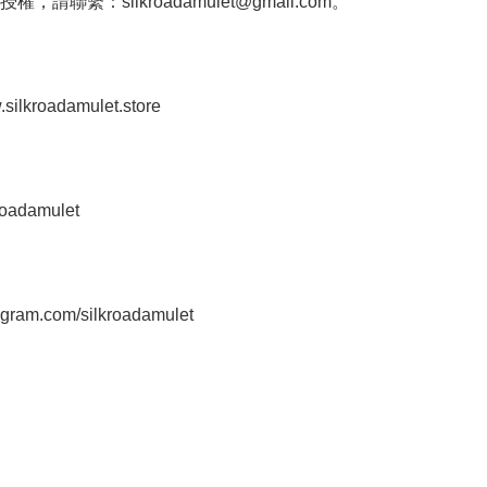
授權，請聯繫：
silkroadamulet@gmail.com
。

.silkroadamulet.store

roadamulet

tagram.com/silkroadamulet