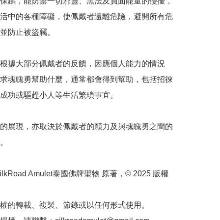
保鑣，能防禦一切邪靈、黑法及負面能量的侵擾，
活中的各種障礙，使佩戴者遠離危險，避開所有危
並防止被盜竊。

根據大部分佩戴者的反饋，因應個人能力的情況
求魂魄勇幫助什麼，通常都會得到幫助，包括招徠
成功或驅趕小人等生活繁瑣事宜。

的展現，亦取決於佩戴者的願力及與魂魄勇之間的
。

ilkRoad Amulet泰國佛牌聖物 原著，© 2025 版權
權的轉載、複製、節錄或以任何形式使用。
