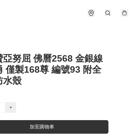
亞努屈 佛曆2568 金銀線
 僅製168尊 編號93 附全
防水殼
+
加至購物車