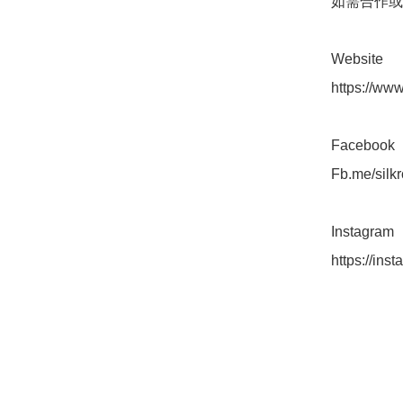
如需合作或
Website

https://www
Facebook 

Fb.me/silk
Instagram 

https://ins