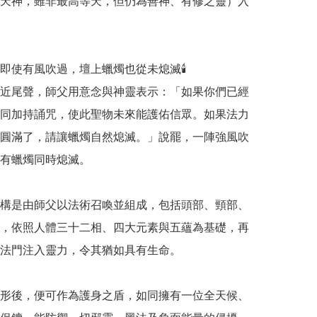
天神，雖非最高等天，但仍為善神、有修之靈）入
即使有風吹過，壇上蠟燭也從未熄滅🕯️

近尾聲，師父用意念與神靈表示：「如果你們已經
同加持誦咒，使此聖物未來能護佑信眾。如果法力
圓滿了，請讓蠟燭自然熄滅。」說罷，一陣強風吹
有蠟燭同時熄滅。

構是由師父以法術召喚並組成，包括頭部、頸部、
，依照人體三十二相、四大元素與五蘊為基礎，再
法門注入靈力，令其猶如具有生命。

形後，便可作為護身之盾，如同擁有一位全天候、