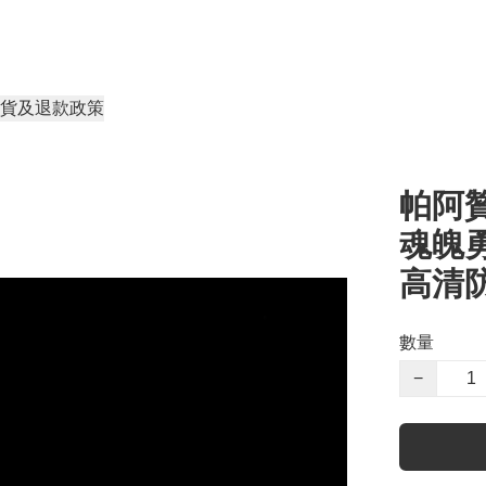
貨及退款政策
帕阿贊
魂魄勇
高清
數量
−