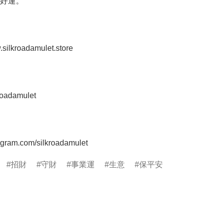
好運。

.silkroadamulet.store

roadamulet

tagram.com/silkroadamulet
招財
守財
事業運
生意
保平安