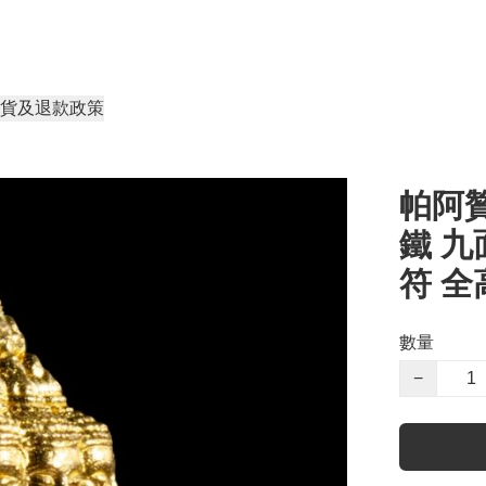
貨及退款政策
帕阿贊
鐵 九
符 
數量
−