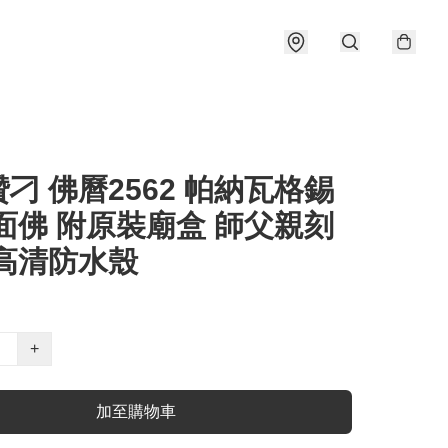
刁 佛曆2562 帕納瓦格錫
面佛 附原裝廟盒 師父親刻
全高清防水殼
+
加至購物車