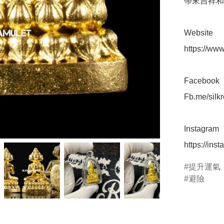
帶來吉祥和
Website 

https://www
Facebook 

Fb.me/silk
Instagram 

https://ins
提升運氣
避險