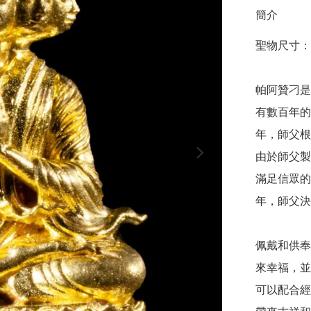
簡介
聖物尺寸：3.1
帕阿贊刁是
有數百年的
年，師父根
由於師父製
滿足信眾的
年，師父決
佩戴和供奉
來幸福，並
可以配合經