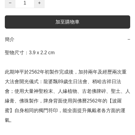
−
+
加至購物車
簡介
−
聖物尺寸：3.9 x 2.2 cm

此期坤平於2562年初製作完成後，加持兩年及經歷兩次重
大法會開光儀式：龍婆飄89歲生日法會、稍哈吉祥日法
會；使用大量神聖粉末、人緣植物、古老佛牌碎、聖土、人
緣膏、佛珠製作，牌身背面使用與佛曆2562年的【波羅
蜜】自身相同的獨門符印，能全面提升佩戴者各方面的運
氣。
