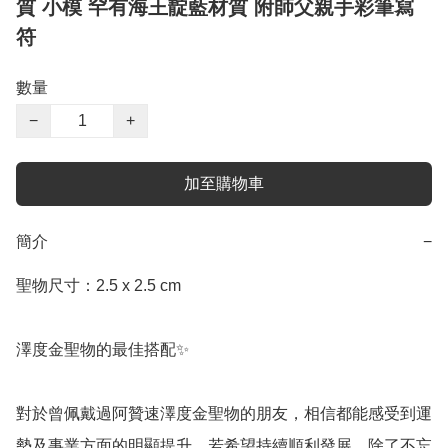
質 小模 罕有海王靛藍材質 附師父親手彩筆寫
符
數量
−
+
加至購物車
簡介
−
聖物尺寸：2.5 x 2.5 cm

澤度金聖物的最佳搭配✨

對於曾佩戴過阿贊速澤度金聖物的朋友，相信都能感受到運
勢及事業方面的明顯提升。若希望持續順利發展，除了不忘