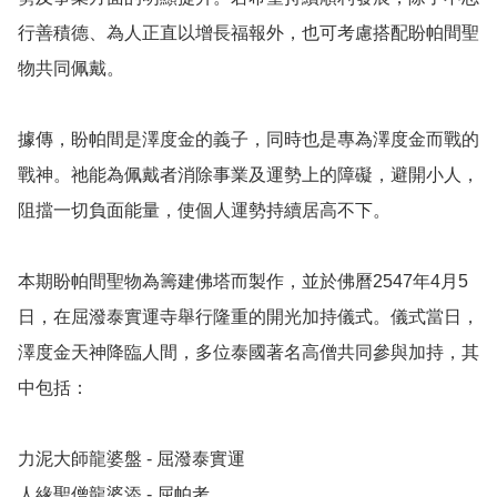
行善積德、為人正直以增長福報外，也可考慮搭配盼帕間聖
物共同佩戴。

據傳，盼帕間是澤度金的義子，同時也是專為澤度金而戰的
戰神。祂能為佩戴者消除事業及運勢上的障礙，避開小人，
阻擋一切負面能量，使個人運勢持續居高不下。

本期盼帕間聖物為籌建佛塔而製作，並於佛曆2547年4月5
日，在屈潑泰實運寺舉行隆重的開光加持儀式。儀式當日，
澤度金天神降臨人間，多位泰國著名高僧共同參與加持，其
中包括：

力泥大師龍婆盤 - 屈潑泰實運

人緣聖僧龍婆添 - 屈帕考
