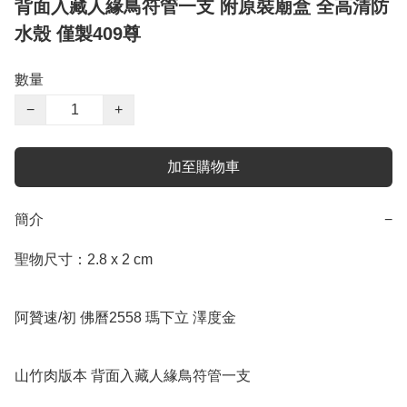
背面入藏人緣鳥符管一支 附原裝廟盒 全高清防
水殼 僅製409尊
數量
−
+
加至購物車
簡介
−
聖物尺寸：2.8 x 2 cm

阿贊速/初 佛曆2558 瑪下立 澤度金 

山竹肉版本 背面入藏人緣鳥符管一支
