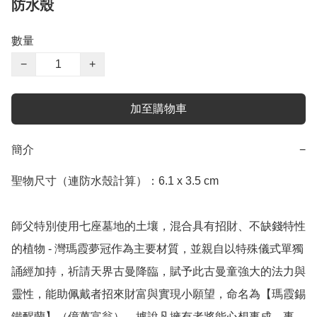
防水殼
數量
−
+
加至購物車
簡介
−
聖物尺寸（連防水殼計算）：6.1 x 3.5 cm

師父特別使用七座墓地的土壤，混合具有招財、不缺錢特性
的植物 - 灣瑪霞夢冠作為主要材質，並親自以特殊儀式單獨
誦經加持，祈請天界古曼降臨，賦予此古曼童強大的法力與
靈性，能助佩戴者招來財富與實現小願望，命名為【瑪霞錫
鐵醒蘭】（億萬富翁）。據說凡擁有者將能心想事成，事