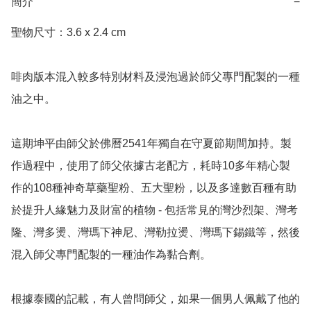
簡介
−
聖物尺寸：3.6 x 2.4 cm

啡肉版本混入較多特別材料及浸泡過於師父專門配製的一種
油之中。

這期坤平由師父於佛曆2541年獨自在守夏節期間加持。製
作過程中，使用了師父依據古老配方，耗時10多年精心製
作的108種神奇草藥聖粉、五大聖粉，以及多達數百種有助
於提升人緣魅力及財富的植物 - 包括常見的灣沙烈架、灣考
隆、灣多燙、灣瑪下神尼、灣勒拉燙、灣瑪下錫鐵等，然後
混入師父專門配製的一種油作為黏合劑。

根據泰國的記載，有人曾問師父，如果一個男人佩戴了他的