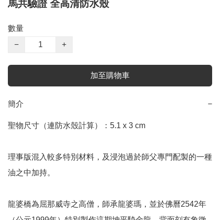
馬共驗證 全高清防水殼
數量
−
+
加至購物車
簡介
−
聖物尺寸（連防水殼計算）：5.1 x 3 cm

理事版混入較多特別材料，及浸泡過於師父專門配製的一種
油之中加持。

龍婆橋為屈那威寺之高僧，師承龍婆瑪，並於佛曆2542年
（公元1999年）特別製作這期坤平騎金龍，背面刻有象徵