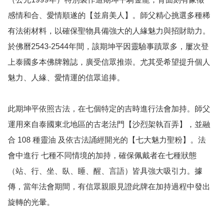
感情和合、愛情順遂的【並肩美人】。師父精心挑選多種稀
有法術材料，以確保聖物具備強大的人緣魅力與招財助力。
於佛曆2543-2544年間，該期坤平因靈驗事蹟眾多，屢次登
上泰國多本佛牌雜誌，廣受信眾推崇。尤其受希望提升個人
魅力、人緣、愛情運的信眾追捧。

此期坤平依照古法，在七個特定的吉時進行法會加持。師父
運用來自泰國東北地區的古老法門【沙烈架執百弄】，並融
合 108 種靈油 及依古法誦經開光的【七大魅力聖粉】。法
會中進行 七種不同情境的加持，確保佩戴者在七種狀態
（站、行、坐、臥、睡、醒、言語）皆具強大吸引力。據
傳，當年法會期間，有信眾親眼見證此牌在加持過程中發出
旋轉的光暈。
