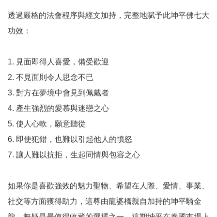
透過嚴格的法會程序與經文加持，完整地賦予此坤平佛七大
功效：

1. 見面即得人喜愛，備受歡迎

2. 不見面則令人思念不已

3. 對方在夢境中會見到佩戴者

4. 產生強烈的愛慕與迷戀之心

5. 使人心軟，願意聽從

6. 即使犯錯，也難以引起他人的憤怒

7. 讓人難以抗拒，生起同情與包容之心

如果你是喜歡強效的魅力聖物、希望在人際、愛情、事業、
社交等方面獲得助力，這尊由龍婆橋親自加持的坤平騎金
龍，無疑是最值得收藏的選擇之一。這期坤平在泰國市場上