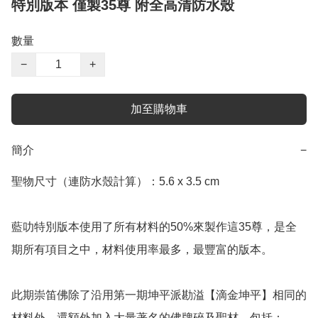
特別版本 僅製35尊 附全高清防水殼
數量
−
+
加至購物車
簡介
−
聖物尺寸（連防水殼計算）：5.6 x 3.5 cm

藍叻特別版本使用了所有材料的50%來製作這35尊，是全
期所有項目之中，材料使用率最多，最豐富的版本。

此期崇笛佛除了沿用第一期坤平派勘溢【滴金坤平】相同的
材料外，還額外加入大量著名的佛牌碎及聖材，包括：
