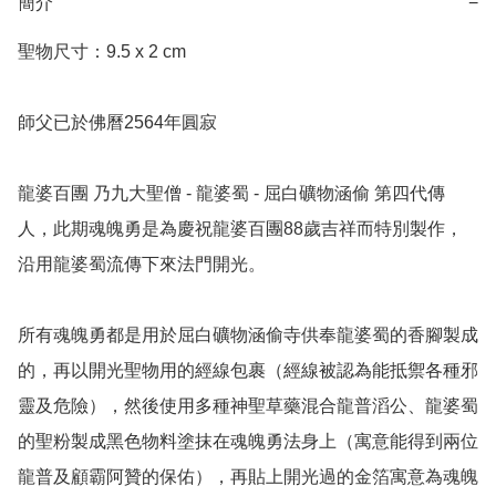
簡介
−
聖物尺寸：9.5 x 2 cm

師父已於佛曆2564年圓寂

龍婆百團 乃九大聖僧 - 龍婆蜀 - 屈白礦物涵偷 第四代傳
人，此期魂魄勇是為慶祝龍婆百團88歲吉祥而特別製作，
沿用龍婆蜀流傳下來法門開光。

所有魂魄勇都是用於屈白礦物涵偷寺供奉龍婆蜀的香腳製成
的，再以開光聖物用的經線包裹（經線被認為能抵禦各種邪
靈及危險），然後使用多種神聖草藥混合龍普滔公、龍婆蜀
的聖粉製成黑色物料塗抹在魂魄勇法身上（寓意能得到兩位
龍普及顧霸阿贊的保佑），再貼上開光過的金箔寓意為魂魄