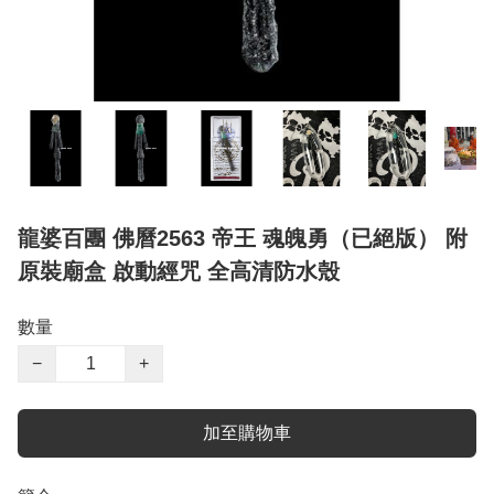
龍婆百團 佛曆2563 帝王 魂魄勇（已絕版） 附
原裝廟盒 啟動經咒 全高清防水殼
數量
−
+
加至購物車